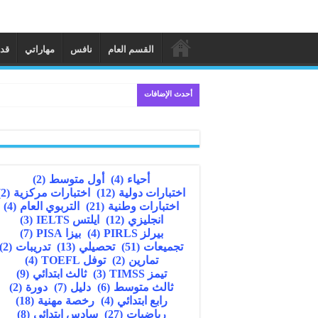
القسم العام
نافس
مهاراتي
قد
أحدث الإضافات
أحياء
(4)
أول متوسط
(2)
اختبارات دولية
(12)
اختبارات مركزية
(2)
اختبارات وطنية
(21)
التربوي العام
(4)
انجليزي
(12)
ايلتس IELTS
(3)
بيرلز PIRLS
(4)
بيزا PISA
(7)
تجميعات
(51)
تحصيلي
(13)
تدريبات
(2)
تمارين
(2)
توفل TOEFL
(4)
تيمز TIMSS
(3)
ثالث ابتدائي
(9)
ثالث متوسط
(6)
دليل
(7)
دورة
(2)
رابع ابتدائي
(4)
رخصة مهنية
(18)
رياضيات
(27)
سادس ابتدائي
(8)