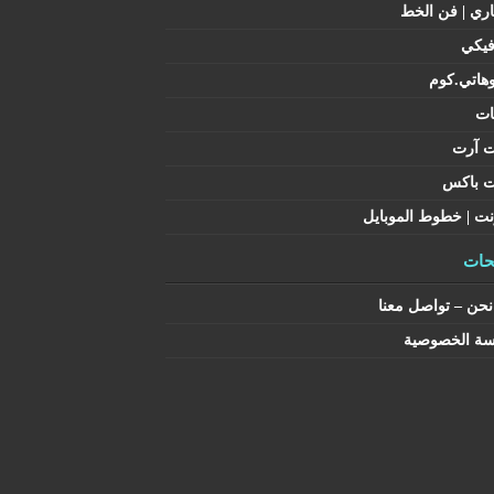
اري | فن الخط
فيكي
هاتي.كوم
ات
ت آرت
ت باكس
نت | خطوط الموبايل
ات
حن – تواصل معنا
سة الخصوصية