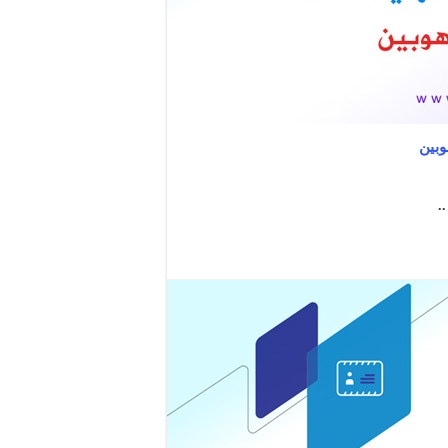
وبين
.