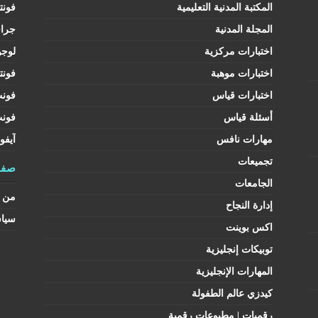
المكتبة المدنية التعليمية
فونت
المجلة المدنية
جرا
اختبارات مركزية
لوجو
اختبارات موهبة
فونت
اختبارات قياس
فون
أسئلة قياس
فون
مهارات نافس
آيفو
تجميعات
صفح
الجامعات
من ن
إدارة النجاح
سيا
اكس بوينت
توبيكات إنجليزية
المهارات الإنجليزية
كيدزي عالم الطفولة
رقميات | مطبوعات رقمية