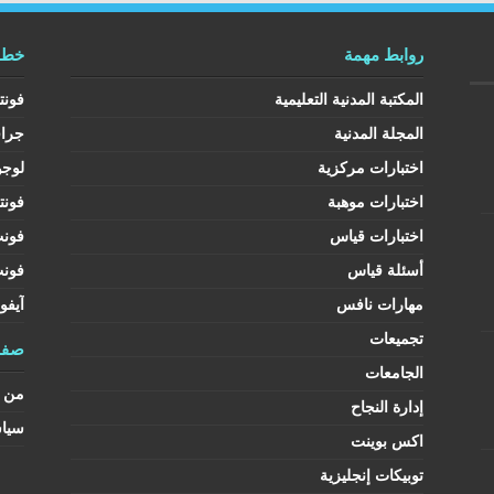
روابط مهمة
خطوط
المكتبة المدنية التعليمية
فونت
المجلة المدنية
جرا
اختبارات مركزية
لوجو
اختبارات موهبة
فونت
اختبارات قياس
فون
أسئلة قياس
فون
مهارات نافس
آيفو
تجميعات
صفح
الجامعات
من ن
إدارة النجاح
سيا
اكس بوينت
توبيكات إنجليزية