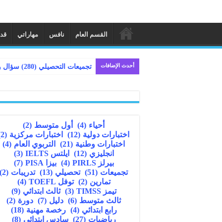
القسم العام
نافس
مهاراتي
قد
أحدث الإضافات
أحياء
(4)
أول متوسط
(2)
اختبارات دولية
(12)
اختبارات مركزية
(2)
اختبارات وطنية
(21)
التربوي العام
(4)
انجليزي
(12)
ايلتس IELTS
(3)
بيرلز PIRLS
(4)
بيزا PISA
(7)
تجميعات
(51)
تحصيلي
(13)
تدريبات
(2)
تمارين
(2)
توفل TOEFL
(4)
تيمز TIMSS
(3)
ثالث ابتدائي
(9)
ثالث متوسط
(6)
دليل
(7)
دورة
(2)
رابع ابتدائي
(4)
رخصة مهنية
(18)
رياضيات
(27)
سادس ابتدائي
(8)