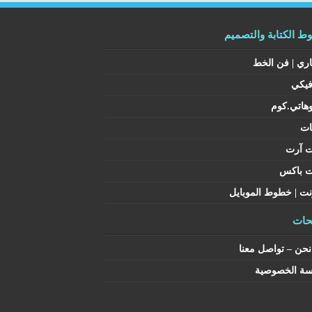
 الكتابة والتصميم
اري | فن الخط
فيكي
هاتي.كوم
ات
ت آرت
ت باكس
نت | خطوط الموبايل
ات
حن – تواصل معنا
سة الخصوصية