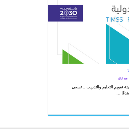
488
لاختبارات الدولية – TIMSS PIRLS PISA TALIS .. هيئة تقويم التعليم والتدريب .. تسعى
هدفًا …