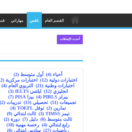
القسم العام
نافس
مهاراتي
قدر
أحدث الإضافات
أحياء
(4)
أول متوسط
(2)
اختبارات دولية
(12)
اختبارات مركزية
(2)
اختبارات وطنية
(21)
التربوي العام
(4)
انجليزي
(12)
ايلتس IELTS
(3)
بيرلز PIRLS
(4)
بيزا PISA
(7)
تجميعات
(51)
تحصيلي
(13)
تدريبات
(2)
تمارين
(2)
توفل TOEFL
(4)
تيمز TIMSS
(3)
ثالث ابتدائي
(9)
ثالث متوسط
(6)
دليل
(7)
دورة
(2)
رابع ابتدائي
(4)
رخصة مهنية
(18)
رياضيات
(27)
سادس ابتدائي
(8)