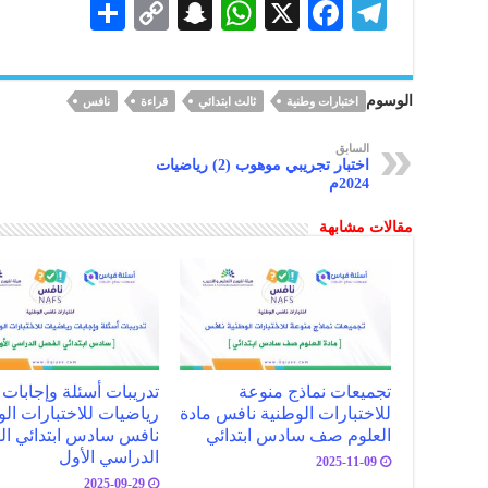
S
C
S
W
X
F
Te
h
o
n
h
ac
le
ar
p
a
at
eb
gr
الوسوم
اختبارات وطنية
ثالث ابتدائي
قراءة
نافس
e
y
pc
s
oo
a
Li
h
A
k
m
السابق
اختبار تجريبي موهوب (2) رياضيات
n
at
p
2024م
k
p
مقالات مشابهة
تجميعات نماذج منوعة
تدريبات أسئلة وإجابات
للاختبارات الوطنية نافس مادة
رياضيات للاختبارات الو
العلوم صف سادس ابتدائي
نافس سادس ابتدائي ا
الدراسي الأول
2025-11-09
2025-09-29