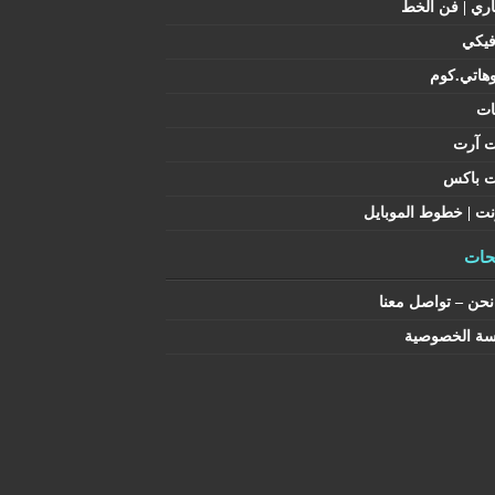
اري | فن الخط
فيكي
هاتي.كوم
ات
ت آرت
ت باكس
نت | خطوط الموبايل
ات
حن – تواصل معنا
سة الخصوصية