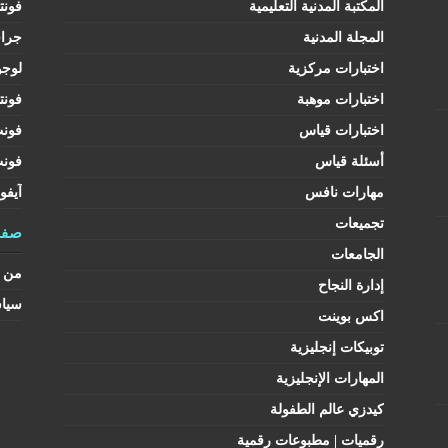
المكتبة المدنية التعليمية
فونت
المجلة المدنية
جرا
اختبارات مركزية
لوجو
اختبارات موهبة
فونت
اختبارات قياس
فون
أسئلة قياس
فون
مهارات نافس
آيفو
تجميعات
صفح
الجامعات
من ن
إدارة النجاح
سيا
اكس بوينت
توبيكات إنجليزية
المهارات الإنجليزية
كيدزي عالم الطفولة
رقميات | مطبوعات رقمية