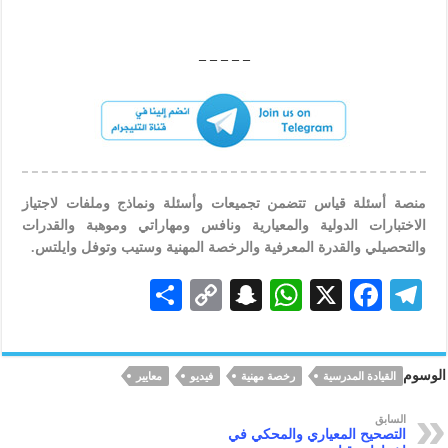
– – – – –
منصة أسئلة قياس تتضمن تجميعات وأسئلة ونماذج وملفات لاجتياز
الاختبارات الدولية والمعيارية ونافس ومهاراتي وموهبة والقدرات
والتحصيلي والقدرة المعرفية والرخصة المهنية وستيب وتوفل وايلتس.
S
C
S
W
X
F
Te
h
o
n
h
ac
le
ar
p
a
at
eb
gr
الوسوم
القيادة المدرسية
رخصة مهنية
فيديو
معايير
e
y
pc
s
oo
a
Li
h
A
k
m
السابق
التصحيح المعياري والمحكي في