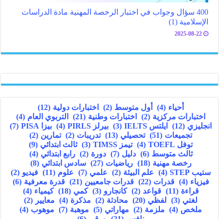
400 سؤال وجواب في اختبار الرخصة المهنية مادة الدراسات
الإسلامية (1)
2025-08-22
أحياء
(4)
أول متوسط
(2)
اختبارات دولية
(12)
اختبارات مركزية
(2)
اختبارات وطنية
(21)
التربوي العام
(4)
انجليزي
(12)
ايلتس IELTS
(3)
بيرلز PIRLS
(4)
بيزا PISA
(7)
تجميعات
(51)
تحصيلي
(13)
تدريبات
(2)
تمارين
(2)
توفل TOEFL
(4)
تيمز TIMSS
(3)
ثالث ابتدائي
(9)
ثالث متوسط
(6)
دليل
(7)
دورة
(2)
رابع ابتدائي
(4)
رخصة مهنية
(18)
رياضيات
(27)
سادس ابتدائي
(8)
ستيب STEP
(4)
علم البيئة
(2)
علمي
(7)
علوم
(11)
فيديو
(2)
فيزياء
(4)
قدرات
(22)
قدرات جامعيين
(21)
قدرة معرفية
(6)
قراءة
(11)
قواعد
(2)
كانجارو
(3)
كمي
(18)
كيمياء
(4)
لغتي
(3)
لفظي
(20)
محادثة
(2)
مذكرة
(4)
معايير
(2)
ملخص
(4)
ملزمة
(2)
مهاراتي
(5)
موهبة
(7)
موهوب
(4)
نافس
(21)
ورقي
(6)