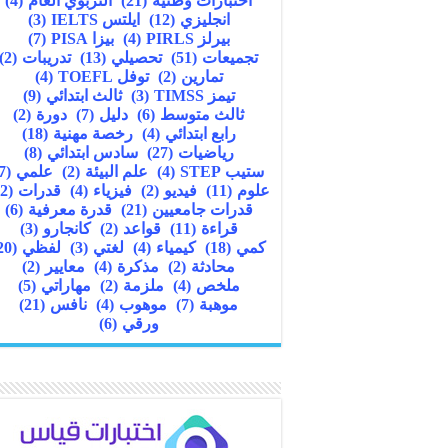
اختبارات وطنية
(21)
التربوي العام
(4)
انجليزي
(12)
ايلتس IELTS
(3)
بيرلز PIRLS
(4)
بيزا PISA
(7)
تجميعات
(51)
تحصيلي
(13)
تدريبات
(2)
تمارين
(2)
توفل TOEFL
(4)
تيمز TIMSS
(3)
ثالث ابتدائي
(9)
ثالث متوسط
(6)
دليل
(7)
دورة
(2)
رابع ابتدائي
(4)
رخصة مهنية
(18)
رياضيات
(27)
سادس ابتدائي
(8)
ستيب STEP
(4)
علم البيئة
(2)
علمي
(7)
علوم
(11)
فيديو
(2)
فيزياء
(4)
قدرات
(22)
قدرات جامعيين
(21)
قدرة معرفية
(6)
قراءة
(11)
قواعد
(2)
كانجارو
(3)
كمي
(18)
كيمياء
(4)
لغتي
(3)
لفظي
(20)
محادثة
(2)
مذكرة
(4)
معايير
(2)
ملخص
(4)
ملزمة
(2)
مهاراتي
(5)
موهبة
(7)
موهوب
(4)
نافس
(21)
ورقي
(6)