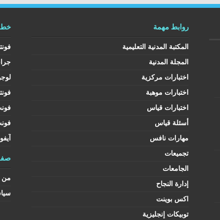
روابط مهمة
خطوط
المكتبة المدنية التعليمية
فونت
المجلة المدنية
جرا
اختبارات مركزية
لوجو
اختبارات موهبة
فونت
اختبارات قياس
فون
أسئلة قياس
فون
مهارات نافس
آيفو
تجميعات
صفح
الجامعات
من ن
إدارة النجاح
سيا
اكس بوينت
توبيكات إنجليزية