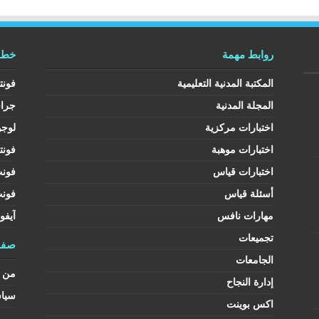
روابط مهمة
خطوط
المكتبة المدنية التعليمية
فونت
المجلة المدنية
جرا
اختبارات مركزية
لوجو
اختبارات موهبة
فونت
اختبارات قياس
فون
أسئلة قياس
فون
مهارات نافس
آيفو
تجميعات
صفح
الجامعات
من ن
إدارة النجاح
سيا
اكس بوينت