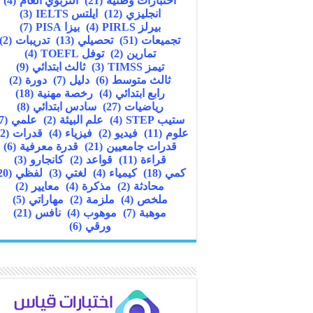
اختبارات وطنية
(21)
التربوي العام
(4)
انجليزي
(12)
ايلتس IELTS
(3)
بيرلز PIRLS
(4)
بيزا PISA
(7)
تجميعات
(51)
تحصيلي
(13)
تدريبات
(2)
تمارين
(2)
توفل TOEFL
(4)
تيمز TIMSS
(3)
ثالث ابتدائي
(9)
ثالث متوسط
(6)
دليل
(7)
دورة
(2)
رابع ابتدائي
(4)
رخصة مهنية
(18)
رياضيات
(27)
سادس ابتدائي
(8)
ستيب STEP
(4)
علم البيئة
(2)
علمي
(7)
علوم
(11)
فيديو
(2)
فيزياء
(4)
قدرات
(22)
قدرات جامعيين
(21)
قدرة معرفية
(6)
قراءة
(11)
قواعد
(2)
كانجارو
(3)
كمي
(18)
كيمياء
(4)
لغتي
(3)
لفظي
(20)
محادثة
(2)
مذكرة
(4)
معايير
(2)
ملخص
(4)
ملزمة
(2)
مهاراتي
(5)
موهبة
(7)
موهوب
(4)
نافس
(21)
ورقي
(6)