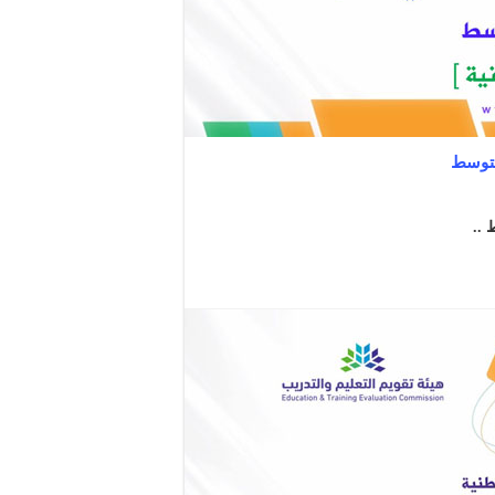
متوسط
 ..