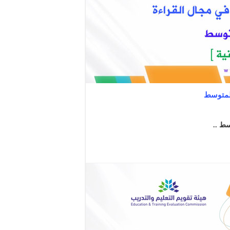
المتوسط
سط ..