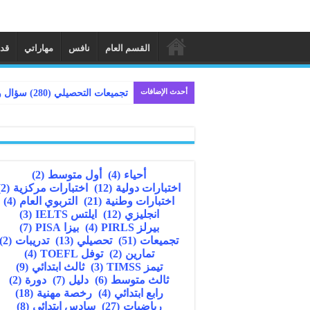
القسم العام
نافس
مهاراتي
قد
أحدث الإضافات
أحياء
(4)
أول متوسط
(2)
اختبارات دولية
(12)
اختبارات مركزية
(2)
اختبارات وطنية
(21)
التربوي العام
(4)
انجليزي
(12)
ايلتس IELTS
(3)
بيرلز PIRLS
(4)
بيزا PISA
(7)
تجميعات
(51)
تحصيلي
(13)
تدريبات
(2)
تمارين
(2)
توفل TOEFL
(4)
تيمز TIMSS
(3)
ثالث ابتدائي
(9)
ثالث متوسط
(6)
دليل
(7)
دورة
(2)
رابع ابتدائي
(4)
رخصة مهنية
(18)
رياضيات
(27)
سادس ابتدائي
(8)