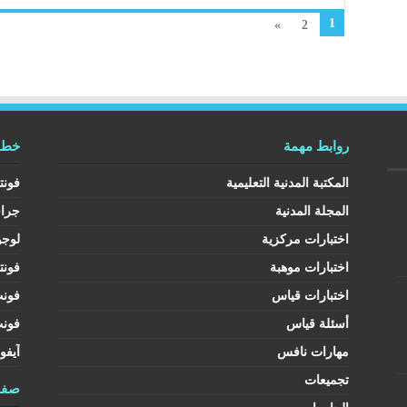
1
»
2
روابط مهمة
خطوط
المكتبة المدنية التعليمية
فونت
المجلة المدنية
جرا
اختبارات مركزية
لوجو
اختبارات موهبة
فونت
اختبارات قياس
فون
أسئلة قياس
فون
مهارات نافس
آيفو
تجميعات
صفح