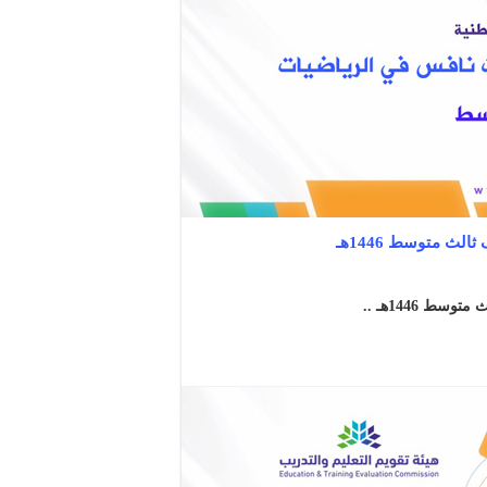
ث متوسط 1446هـ
 1446هـ ..