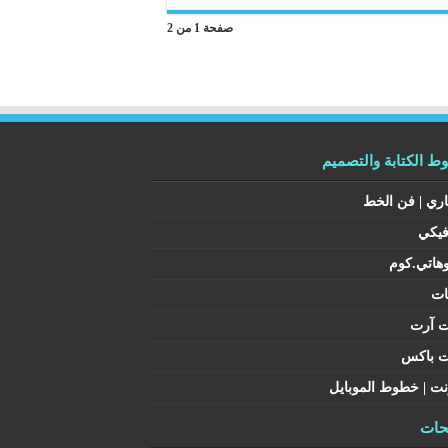
صفحة 1 من 2
 الكتابة والتصميم
اري | فن الخط
فيكي
هاتي.كوم
ات
ت آرت
ت باكس
نت | خطوط الموبايل
ات