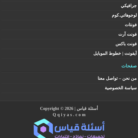
جرافيكي
لوجوهاتي.كوم
فونتات
فونت آرت
فونت باكس
آيفونت | خطوط الموبايل
صفحات
من نحن – تواصل معنا
سياسة الخصوصية
أسئلة قياس
| Copyright © 2026
Q q i y a s . c o m