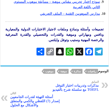
نموذج اختبار تجريبي مقياس موهبة – مسابقة موهوب المستوى
الثاني باللغة العربية
مدارس الموهوبين التقنية – الملف التعريفي
تجميعات وأسئلة ونماذج وملفات لاجتياز الاختبارات الدولية والمعيارية
ونافس ومهاراتي وموهبة والقدرات والتحصيلي والقدرة المعرفية
والرخصة المهنية وستيب وتوفل وايلتس.
S
C
S
W
X
F
Te
h
o
n
h
ac
le
ar
p
a
at
eb
gr
الوسوم
رياضيات
مذكرة
موهبة
موهوب
e
y
pc
s
oo
a
Li
h
A
k
m
السابق
مذكرات وتدريبات اختبار التوفل
n
at
p
TOEFL مع سلسلة شرح بالفيديو
التالي
k
p
أسئلة التهيئة لقدرات الجامعيين
إصدار (7) اللفظي والكمي والمنطق
والأشكال مع الحلول