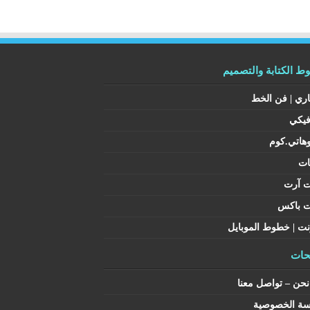
 الكتابة والتصميم
اري | فن الخط
فيكي
هاتي.كوم
ات
ت آرت
ت باكس
نت | خطوط الموبايل
ات
حن – تواصل معنا
سة الخصوصية