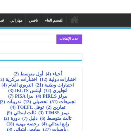
القسم العام
نافس
مهاراتي
قد
أحدث الإضافات
أحياء
(4)
أول متوسط
(2)
اختبارات دولية
(12)
اختبارات مركزية
(2)
اختبارات وطنية
(21)
التربوي العام
(4)
انجليزي
(12)
ايلتس IELTS
(3)
بيرلز PIRLS
(4)
بيزا PISA
(7)
تجميعات
(51)
تحصيلي
(13)
تدريبات
(2)
تمارين
(2)
توفل TOEFL
(4)
تيمز TIMSS
(3)
ثالث ابتدائي
(9)
ثالث متوسط
(6)
دليل
(7)
دورة
(2)
رابع ابتدائي
(4)
رخصة مهنية
(18)
رياضيات
(27)
سادس ابتدائي
(8)