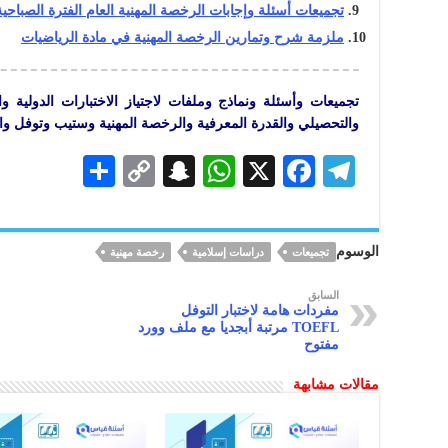
تجميعات أسئلة وإجابات الرخصة المهنية العام الفترة الصباحية 2024
ملزمة شرح وتمارين الرخصة المهنية في مادة الرياضيات
تجميعات وأسئلة ونماذج وملفات لاجتياز الاختبارات الدولية و
والتحصيلي والقدرة المعرفية والرخصة المهنية وستيب وتوفل وا
S
C
S
W
X
F
Te
h
o
n
h
ac
le
ar
p
a
at
eb
gr
الوسوم
تجميعات
دراسات إسلامية
رخصة مهنية
e
y
pc
s
oo
a
Li
h
A
k
m
السابق
مفردات هامة لاختبار التوفل
n
at
p
TOEFL مرتبة أبجديا مع ملف وورد
مفتوح
k
p
مقالات مشابهة