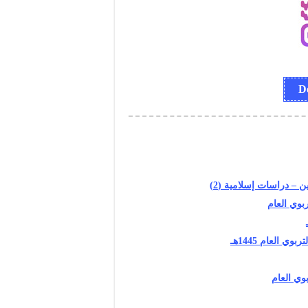
 – دراسات إسلامية (2)
بوي العام
 العام 1445هـ