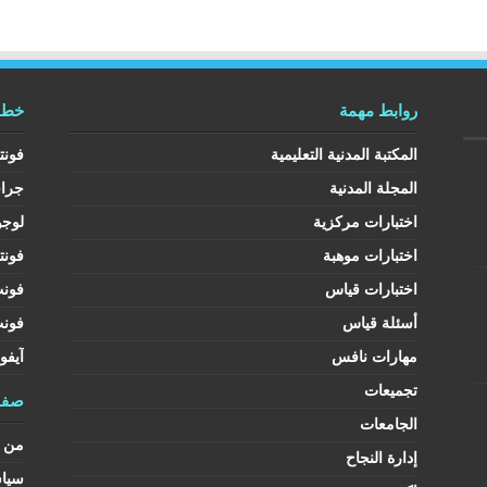
روابط مهمة
خطوط
المكتبة المدنية التعليمية
فونت
المجلة المدنية
جرا
اختبارات مركزية
لوجو
اختبارات موهبة
فونت
اختبارات قياس
فون
أسئلة قياس
فون
مهارات نافس
آيفو
تجميعات
صفح
الجامعات
من ن
إدارة النجاح
سيا