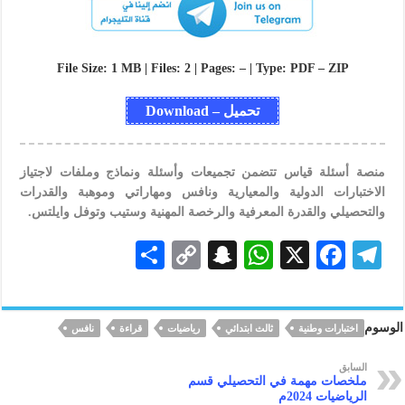
File Size: 1 MB | Files: 2 | Pages: – | Type: PDF – ZIP
تحميل – Download
منصة أسئلة قياس تتضمن تجميعات وأسئلة ونماذج وملفات لاجتياز
الاختبارات الدولية والمعيارية ونافس ومهاراتي وموهبة والقدرات
والتحصيلي والقدرة المعرفية والرخصة المهنية وستيب وتوفل وايلتس.
S
C
S
W
X
F
Te
h
o
n
h
ac
le
ar
p
a
at
eb
gr
الوسوم
اختبارات وطنية
ثالث ابتدائي
رياضيات
قراءة
نافس
e
y
pc
s
oo
a
Li
h
A
k
m
السابق
ملخصات مهمة في التحصيلي قسم
n
at
p
الرياضيات 2024م